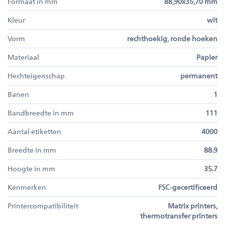
Formaat in mm
88,90x35,70 mm
Kleur
wit
Vorm
rechthoekig, ronde hoeken
Materiaal
Papier
Hechteigenschap
permanent
Banen
1
Bandbreedte in mm
111
Aantal etiketten
4000
Breedte in mm
88.9
Hoogte in mm
35.7
Kenmerken
FSC-gecertificeerd
Printercompatibiliteit
Matrix printers,
thermotransfer printers