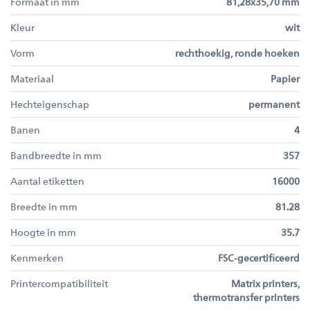
Formaat in mm
81,28x35,70 mm
Kleur
wit
Vorm
rechthoekig, ronde hoeken
Materiaal
Papier
Hechteigenschap
permanent
Banen
4
Bandbreedte in mm
357
Aantal etiketten
16000
Breedte in mm
81.28
Hoogte in mm
35.7
Kenmerken
FSC-gecertificeerd
Printercompatibiliteit
Matrix printers,
thermotransfer printers