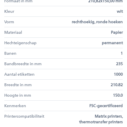
Formaat in mm
210,82x150,00 mm
Kleur
wit
Vorm
rechthoekig, ronde hoeken
Materiaal
Papier
Hechteigenschap
permanent
Banen
1
Bandbreedte in mm
235
Aantal etiketten
1000
Breedte in mm
210.82
Hoogte in mm
150.0
Kenmerken
FSC-gecertificeerd
Printercompatibiliteit
Matrix printers,
thermotransfer printers