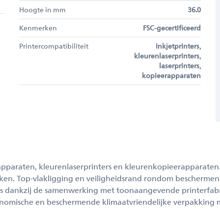
Hoogte in mm
36.0
Kenmerken
FSC-gecertificeerd
Printercompatibiliteit
Inkjetprinters,
kleurenlaserprinters,
laserprinters,
kopieerapparaten
eerapparaten, kleurenlaserprinters en kleurenkopieerapparaten
en. Top-vlakligging en veiligheidsrand rondom beschermen 
rs dankzij de samenwerking met toonaangevende printerfabrik
conomische en beschermende klimaatvriendelijke verpakking 