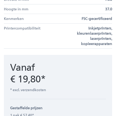
Hoogte in mm
37.0
Kenmerken
FSC-gecertificeerd
Printercompatibiliteit
Inkjetprinters,
kleurenlaserprinters,
laserprinters,
kopieerapparaten
Vanaf
€ 19,80*
* excl. verzendkosten
Gestaffelde prijzen
1 pak € 57,40*